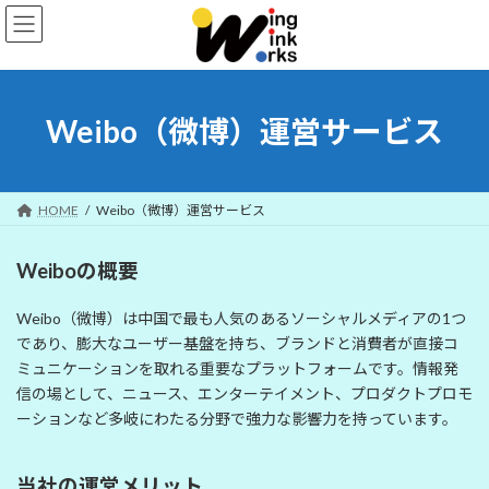
Skip
Skip
to
to
the
the
content
Navigation
Weibo（微博）運営サービス
HOME
Weibo（微博）運営サービス
Weiboの概要
Weibo（微博）は中国で最も人気のあるソーシャルメディアの1つ
であり、膨大なユーザー基盤を持ち、ブランドと消費者が直接コ
ミュニケーションを取れる重要なプラットフォームです。情報発
信の場として、ニュース、エンターテイメント、プロダクトプロモ
ーションなど多岐にわたる分野で強力な影響力を持っています。
当社の運営メリット